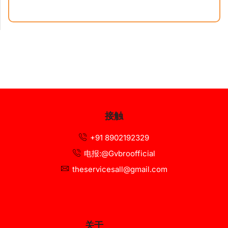
接触
+91 8902192329
电报:@Gvbroofficial
theservicesall@gmail.com
关于