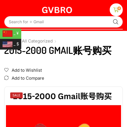
0
Search for
⭐ Gmail
_ ¥
Home
All Categorized
_ $
2015-2000 GMAIL账号购买
Add to Wishlist
Add to Compare
SALE