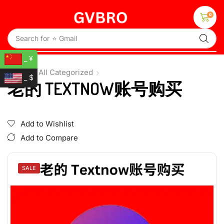
0
Search for
⭐ Gmail
_ ¥
Home
All Categorized
_ $
老的 TEXTNOW账号购买
Add to Wishlist
Add to Compare
SALE