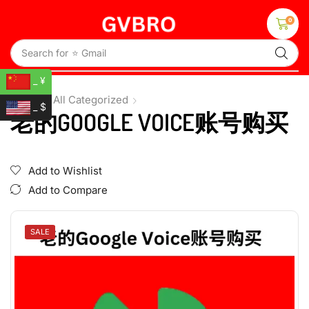
0
Search for
⭐ Gmail
_ ¥
Home
All Categorized
_ $
老的GOOGLE VOICE账号购买
Add to Wishlist
Add to Compare
SALE